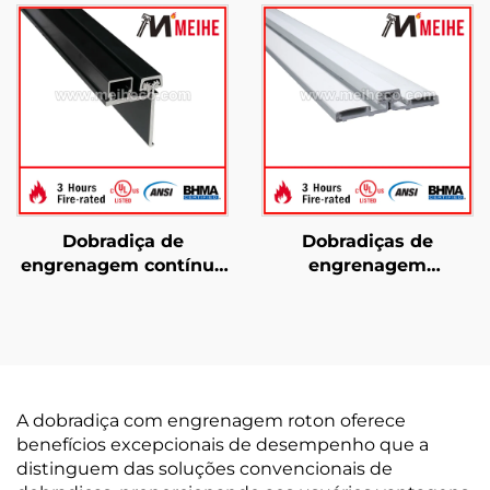
oculta YHG005
contínua YHG014
Dobradiça de
Dobradiças de
engrenagem contínua
engrenagem
YHG013, dobradiça
contínuas YHG003
meio moderna
Fácil instalação
A dobradiça com engrenagem roton oferece
benefícios excepcionais de desempenho que a
distinguem das soluções convencionais de