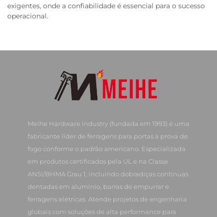
exigentes, onde a confiabilidade é essencial para o sucesso
operacional.
Meihe Hardware Industry (fundada em 1993) é uma
fabricante líder de ferragens para portas à prova de
fogo conforme o padrão americano. Especializada
em produtos certificados pela UL e na Classe
ANSI/BHMA Grau 1, incluindo dobradiças contínuas
dentadas em alumínio, barras de empurrar e
ferragens elétricas. Atende projetos de engenharia
globais com soluções de alta performance para