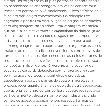
distribui as forças em múltiplos pontos de contato dentro
do mecanismo de engrenagem, em vez de concentrar a
tensão em pontos de pivô tradicionais — locais típicos de
falha em dobradiças convencionais. Os princípios de
engenharia por trás da distribuição de cargas na dobradiça
com engrenagem roton criam uma vantagem mecânica
que multiplica efetivamente a capacidade da dobradiça de
suportar peso, minimizando o desgaste em componentes
individuais. Protocolos de ensaio validaram que a dobradiça
com engrenagem roton pode suportar cargas várias vezes
maiores do que dobradiças convencionais comparáveis de
tamanho semelhante, oferecendo aos usuários margens de
segurança substanciais e flexibilidade de projeto para suas
aplicações mais exigentes. O desempenho superior de
suporte de carga da dobradiça com engrenagem roton
permite que arquitetos, engenheiros e projetistas
especifiquem portas e painéis de acesso maiores, sem
preocupações quanto à falha da dobradiça ou à degradação
operacional ao longo do tempo. Essa capacidade revela-se
particularmente valiosa em ambientes industriais, onde
painéis de acesso a equipamentos pesados, tampas de
máquinas e portas de segurança exigem suporte confiável