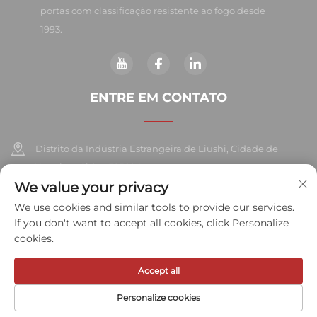
portas com classificação resistente ao fogo desde
1993.
ENTRE EM CONTATO
Distrito da Indústria Estrangeira de Liushi, Cidade de
Yueqing, China 325604
We value your privacy
+86-577-57572007
We use cookies and similar tools to provide our services.
If you don't want to accept all cookies, click Personalize
[email protected]
cookies.
Accept all
Direitos autorais © 2026 Meihe Hardware Industry Co., Ltd. Todos os
direitos reservados.
Política de Privacidade
Personalize cookies