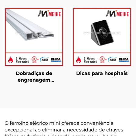
contínuas com folha
com folha oculta para
oculta YHG005
serviço pesado YHG011
Dobradiças de
Dicas para hospitais
engrenagem
contínuas YHG001
Superfície completa
O ferrolho elétrico mini oferece conveniência
excepcional ao eliminar a necessidade de chaves