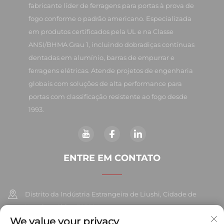
fabricante líder de ferragens para portas à prova de
fogo conforme o padrão americano. Especializada
em produtos certificados pela UL e na Classe
ANSI/BHMA Grau 1, incluindo dobradiças contínuas
dentadas em alumínio, barras de empurrar e
ferragens elétricas. Atende projetos de engenharia
globais com soluções de alta performance para
portas com classificação resistente ao fogo desde
1993.
ENTRE EM CONTATO
Distrito da Indústria Estrangeira de Liushi, Cidade de
Yueqing, China 325604
We value your privacy