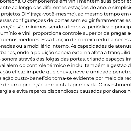
e borracha. O componente em vinil mantém suas propri
te ao longo das diferentes estações do ano. A simplicid
 de projetos DIY (faça-você-mesmo), ao mesmo tempo em
versas configurações de portas sem exigir ferramentas e
tenção são mínimos, sendo a limpeza periódica o princi
mínio e vinil proporciona controle superior de pragas a
quenos roedores. Essa função de barreira reduz a nece
nadas ou a mobiliário interno. As capacidades de atenua
anos, onde a poluição sonora externa afeta a tranquilid
o sonora através das folgas das portas, criando espaços in
vai além do controle térmico e inclui também a gestão
edação eficaz impede que chuva, neve e umidade penetr
relação custo-benefício torna-se evidente por meio da
nte de uma proteção ambiental aprimorada. O investiment
rgia e evita reparos dispendiosos causados por danos híd