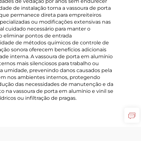
edades de vedação por anos sem endurecer
ade de instalação torna a vassoura de porta
 que permanece direta para empreiteiros
specializadas ou modificações extensivas nas
pal cuidado necessário para manter o
o eliminar pontos de entrada
ssidade de métodos químicos de controle de
ção sonora oferecem benefícios adicionais
ade interna. A vassoura de porta em alumínio
ternos mais silenciosos para trabalho ou
 da umidade, prevenindo danos causados pela
em nos ambientes internos, protegendo
 redução das necessidades de manutenção e da
o na vassoura de porta em alumínio e vinil se
ricos ou infiltração de pragas.