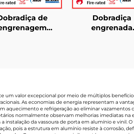
Dobradiça de
Dobradiça
engrenagem
engrenada
ntínua YHG013,
compatível c
obradiça meio
ANSI/BHMA YH
moderna
para uso em po
rece um valor excepcional por meio de múltiplos benefíc
racionais. As economias de energia representam a vantag
m aquecimento e refrigeração ao eliminar vazamentos de
ietários normalmente observam melhorias imediatas na e
a instalação da vassoura de porta em alumínio e vinil. 
dação, pois a estrutura em alumínio resiste à corrosão,