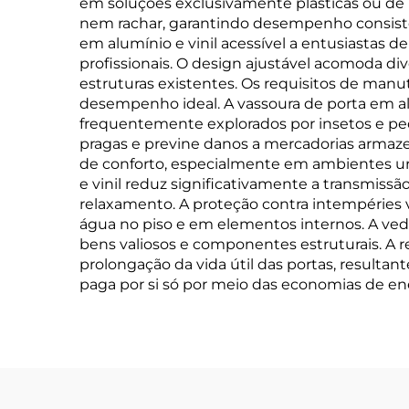
em soluções exclusivamente plásticas ou d
nem rachar, garantindo desempenho consisten
em alumínio e vinil acessível a entusiastas
profissionais. O design ajustável acomoda di
estruturas existentes. Os requisitos de manu
desempenho ideal. A vassoura de porta em alu
frequentemente explorados por insetos e pe
pragas e previne danos a mercadorias armaze
de conforto, especialmente em ambientes urb
e vinil reduz significativamente a transmissã
relaxamento. A proteção contra intempéries 
água no piso e em elementos internos. A v
bens valiosos e componentes estruturais. A 
prolongação da vida útil das portas, resulta
paga por si só por meio das economias de ene