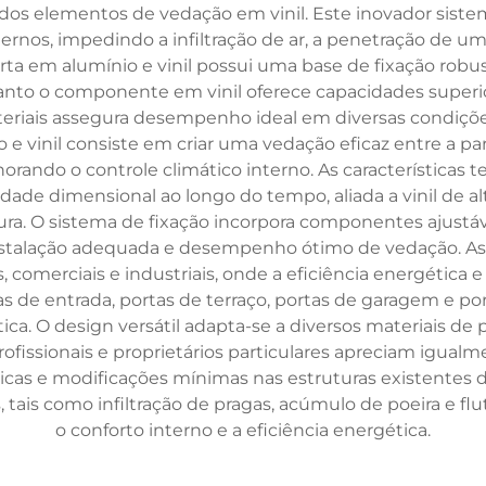
dos elementos de vedação em vinil. Este inovador sistem
ernos, impedindo a infiltração de ar, a penetração de um
orta em alumínio e vinil possui uma base de fixação rob
to o componente em vinil oferece capacidades superio
ateriais assegura desempenho ideal em diversas condiçõe
 e vinil consiste em criar uma vedação eficaz entre a par
orando o controle climático interno. As características
ade dimensional ao longo do tempo, aliada a vinil de al
a. O sistema de fixação incorpora componentes ajustá
 instalação adequada e desempenho ótimo de vedação. As
 comerciais e industriais, onde a eficiência energética e
 de entrada, portas de terraço, portas de garagem e por
. O design versátil adapta-se a diversos materiais de por
fissionais e proprietários particulares apreciam igualme
as e modificações mínimas nas estruturas existentes da
, tais como infiltração de pragas, acúmulo de poeira e
o conforto interno e a eficiência energética.