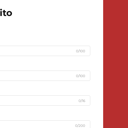
ito
0/100
0/100
0/16
0/200