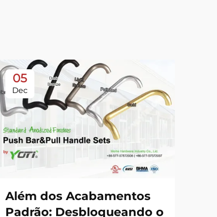
05
0
Dec
De
Além dos Acabamentos
fe
Padrão: Desbloqueando o
Fe