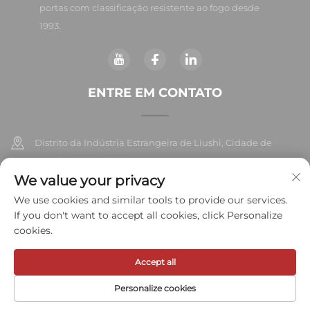
portas com classificação resistente ao fogo desde
1993.
ENTRE EM CONTATO
Distrito da Indústria Estrangeira de Liushi, Cidade de
Yueqing, China 325604
We value your privacy
+86-577-57572007
We use cookies and similar tools to provide our services.
If you don't want to accept all cookies, click Personalize
[email protected]
cookies.
Accept all
Direitos autorais © 2026 Meihe Hardware Industry Co., Ltd. Todos os
direitos reservados.
Política de Privacidade
Personalize cookies
PÁGINA INICIAL
PRODUTOS
E-MAIL
TEL