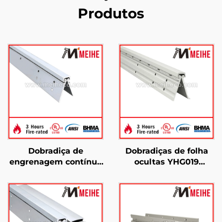
Produtos
Dobradiça de
Dobradiças de folha
engrenagem contínua
ocultas YHG019
com folha oculta para
certificadas para teste
serviço pesado YHG011
de incêndio de 3 horas
pela UL