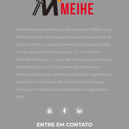
Meihe Hardware Industry (fundada em 1993) é uma
fabricante líder de ferragens para portas à prova de
fogo conforme o padrão americano. Especializada
em produtos certificados pela UL e na Classe
ANSI/BHMA Grau 1, incluindo dobradiças contínuas
dentadas em alumínio, barras de empurrar e
ferragens elétricas. Atende projetos de engenharia
globais com soluções de alta performance para
portas com classificação resistente ao fogo desde
1993.
ENTRE EM CONTATO