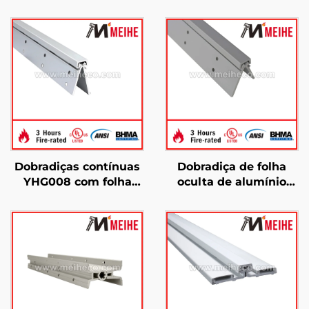
Dobradiças contínuas
Dobradiça de folha
YHG008 com folha
oculta de alumínio
oculta para aplicações
com engrenagem
pesadas
contínua YHG014