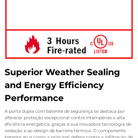
Superior Weather Sealing
and Energy Efficiency
Performance
A porta dupla com batente de segurança se destaca por
oferecer proteção excepcional contra intempéries e alta
eficiência energética, graças à sua inovadora tecnologia de
vedação e ao design de barreira térmica. O componente
batente atua como a principal defesa contra a infiltração de