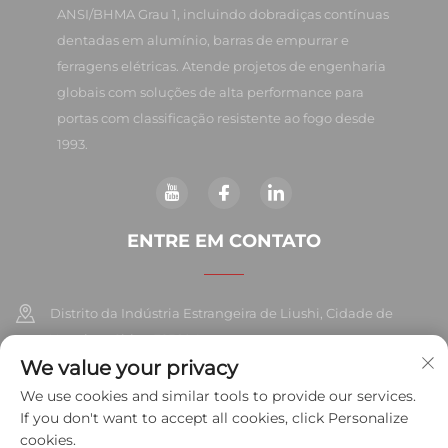
ANSI/BHMA Grau 1, incluindo dobradiças contínuas
dentadas em alumínio, barras de empurrar e
ferragens elétricas. Atende projetos de engenharia
globais com soluções de alta performance para
portas com classificação resistente ao fogo desde
1993.
ENTRE EM CONTATO
Distrito da Indústria Estrangeira de Liushi, Cidade de
Yueqing, China 325604
We value your privacy
+86-577-57572007
We use cookies and similar tools to provide our services.
If you don't want to accept all cookies, click Personalize
[email protected]
cookies.