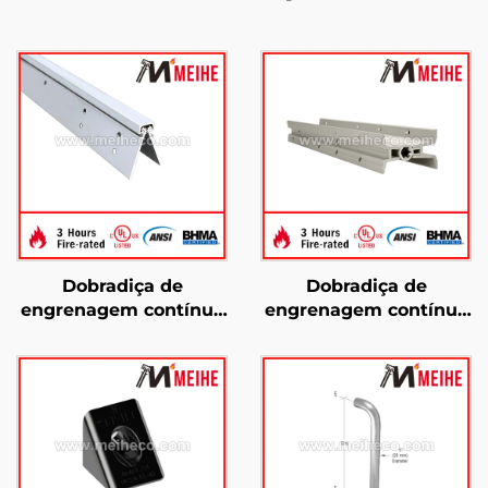
Dobradiça de
Dobradiça de
engrenagem contínua
engrenagem contínua
com folha oculta para
YHG017 com giro
serviço pesado YHG011
duplo