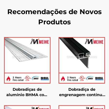
Recomendações de Novos
Produtos
Dobradiças de
Dobradiça de
alumínio BHMA com
engrenagem contínua
folhas ocultas YHG016
YHG013, dobradiça
resistentes a ligaduras
meio moderna