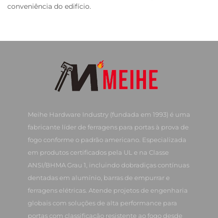
conveniência do edifício.
Meihe Hardware Industry (fundada em 1993) é uma
fabricante líder de ferragens para portas à prova de
fogo conforme o padrão americano. Especializada
em produtos certificados pela UL e na Classe
ANSI/BHMA Grau 1, incluindo dobradiças contínuas
dentadas em alumínio, barras de empurrar e
ferragens elétricas. Atende projetos de engenharia
globais com soluções de alta performance para
portas com classificação resistente ao fogo desde